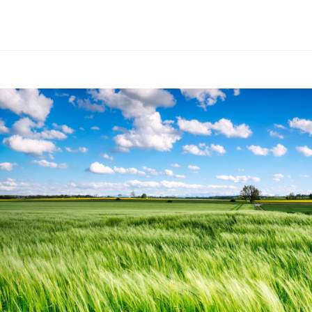
Birgit Medlitsch • Hauptstrasse 47, 2273 Hohenau • Tel. 0680 3