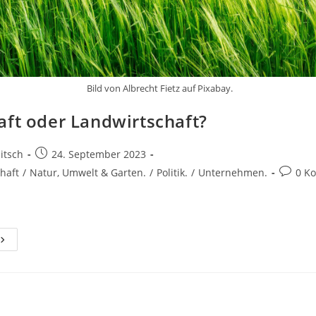
Bild von Albrecht Fietz auf Pixabay.
aft oder Landwirtschaft?
Beitrag
litsch
24. September 2023
veröffentlicht:
Beitrag
haft
/
Natur, Umwelt & Garten.
/
Politik.
/
Unternehmen.
0 K
Kommen
irtschaft
Oder
andwirtschaft?