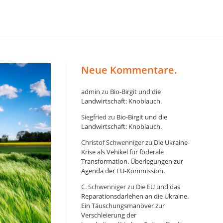
12 00 42 • E-Mail redaktion@klartexxt.com
Neue Kommentare.
admin
zu
Bio-Birgit und die
Landwirtschaft: Knoblauch.
Siegfried
zu
Bio-Birgit und die
Landwirtschaft: Knoblauch.
Christof Schwenniger
zu
Die Ukraine-
Krise als Vehikel für föderale
Transformation. Überlegungen zur
Agenda der EU-Kommission.
C. Schwenniger
zu
Die EU und das
Reparationsdarlehen an die Ukraine.
Ein Täuschungsmanöver zur
Verschleierung der