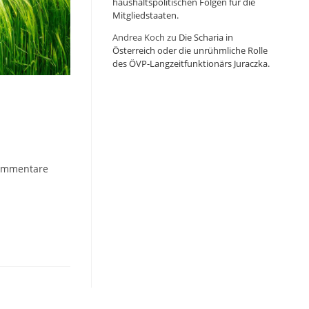
haushaltspolitischen Folgen für die
Mitgliedstaaten.
Andrea Koch
zu
Die Scharia in
Österreich oder die unrühmliche Rolle
des ÖVP-Langzeitfunktionärs Juraczka.
s-
ommentare
tare: