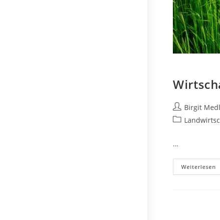
Wirtsch
Beitrags-
Birgit Med
Autor:
Beitrags-
Landwirtsc
Kategorie:
…
W
Weiterlesen
L