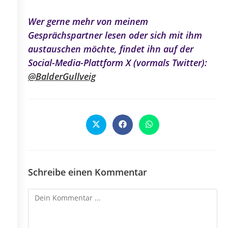
Wer gerne mehr von meinem
Gesprächspartner lesen oder sich mit ihm
austauschen möchte, findet ihn auf der
Social-Media-Plattform X (vormals Twitter):
@BalderGullveig
Öffnet
Öffnet
Öffnet
in
in
in
einem
einem
einem
neuen
neuen
neuen
Fenster
Fenster
Fenster
Schreibe einen Kommentar
Kommentieren