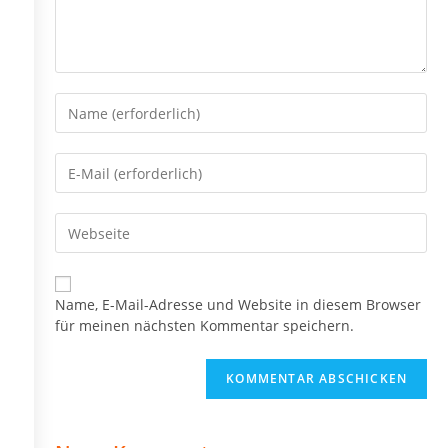
Gib
deinen
Namen
Gib
oder
deine
Benutzernamen
E-
zum
Gib
Mail-
Kommentieren
deine
Adresse
ein
Website-
zum
URL
Kommentieren
Name, E-Mail-Adresse und Website in diesem Browser
ein
ein
für meinen nächsten Kommentar speichern.
(optional)