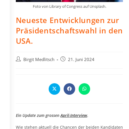
Foto von Library of Congress auf Unsplash.
Neueste Entwicklungen zur
Präsidentschaftswahl in den
USA.
Beitrags-
Beitrag
Birgit Medlitsch
21. Juni 2024
Autor:
veröffentlicht:
Öffnet
Öffnet
Öffnet
in
in
in
einem
einem
einem
neuen
neuen
neuen
Fenster
Fenster
Fenster
Ein Update zum grossen
April-Interview
.
Wie stehen aktuell die Chancen der beiden Kandidaten