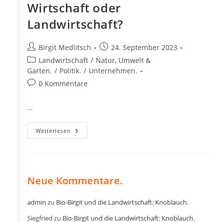
Wirtschaft oder
Landwirtschaft?
Beitrags-
Beitrag
Birgit Medlitsch
24. September 2023
Autor:
veröffentlicht:
Beitrags-
Landwirtschaft
/
Natur, Umwelt &
Kategorie:
Garten.
/
Politik.
/
Unternehmen.
Beitrags-
0 Kommentare
Kommentare:
…
Wirtschaft
Weiterlesen
Oder
Landwirtschaft?
Neue Kommentare.
admin
zu
Bio-Birgit und die Landwirtschaft: Knoblauch.
Siegfried
zu
Bio-Birgit und die Landwirtschaft: Knoblauch.