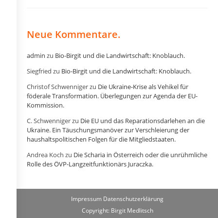
Von
Petra
Wohlfahrtstätter
Gehört?
Neue Kommentare.
admin
zu
Bio-Birgit und die Landwirtschaft: Knoblauch.
Siegfried
zu
Bio-Birgit und die Landwirtschaft: Knoblauch.
Christof Schwenniger
zu
Die Ukraine-Krise als Vehikel für
föderale Transformation. Überlegungen zur Agenda der EU-
Kommission.
C. Schwenniger
zu
Die EU und das Reparationsdarlehen an die
Ukraine. Ein Täuschungsmanöver zur Verschleierung der
haushaltspolitischen Folgen für die Mitgliedstaaten.
Andrea Koch
zu
Die Scharia in Österreich oder die unrühmliche
Rolle des ÖVP-Langzeitfunktionärs Juraczka.
Impressum
Datenschutzerklärung
Copyright: Birgit Medlitsch