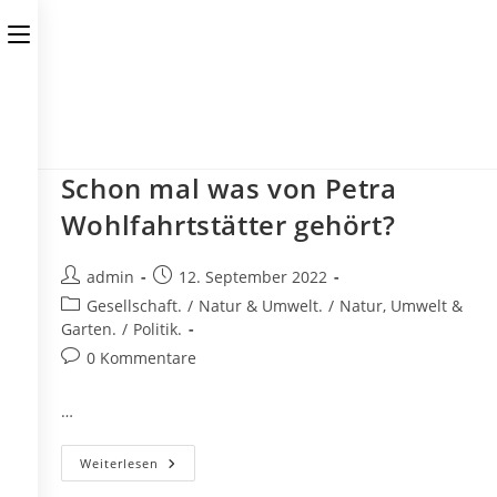
Zum
Toggle
Inhalt
Birgit Medlitsch • Hauptstrasse 47, 2273 Hohenau • Tel. 0680
springen
the
button
312 00 42 • E-Mail redaktion@klartexxt.com
to
expand
Schon mal was von Petra
or
Wohlfahrtstätter gehört?
collapse
Beitrags-
Beitrag
admin
12. September 2022
the
Autor:
veröffentlicht:
Beitrags-
Gesellschaft.
/
Natur & Umwelt.
/
Natur, Umwelt &
Kategorie:
Garten.
/
Politik.
Menu
Beitrags-
0 Kommentare
Kommentare:
…
Schon
Weiterlesen
Mal
Was