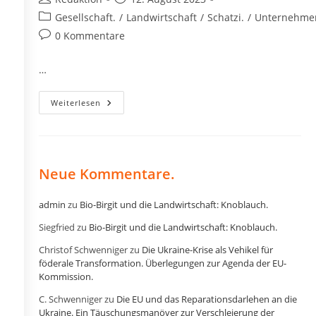
Autor:
veröffentlicht:
Beitrags-
Gesellschaft.
/
Landwirtschaft
/
Schatzi.
/
Unternehme
Kategorie:
Beitrags-
0 Kommentare
Kommentare:
…
Die
Weiterlesen
Pension.
Neue Kommentare.
admin
zu
Bio-Birgit und die Landwirtschaft: Knoblauch.
Siegfried
zu
Bio-Birgit und die Landwirtschaft: Knoblauch.
Christof Schwenniger
zu
Die Ukraine-Krise als Vehikel für
föderale Transformation. Überlegungen zur Agenda der EU-
Kommission.
C. Schwenniger
zu
Die EU und das Reparationsdarlehen an die
Ukraine. Ein Täuschungsmanöver zur Verschleierung der