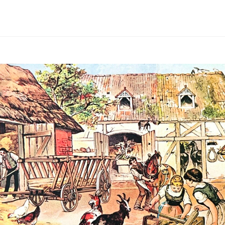
Birgit Medlitsch • Hauptstrasse 47, 2273 Hohenau • Tel. 0680 3