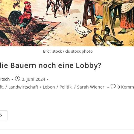
Bild: istock / clu stock photo
ie Bauern noch eine Lobby?
Beitrag
litsch
3. Juni 2024
veröffentlicht:
Beitrags-
t.
/
Landwirtschaft
/
Leben
/
Politik.
/
Sarah Wiener.
0 Komm
Kommentar
Haben
ie
Bauern
Noch
ine