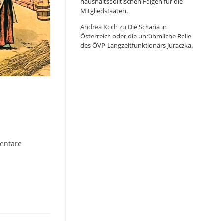
haushaltspolitischen Folgen für die
Mitgliedstaaten.
Andrea Koch
zu
Die Scharia in
Österreich oder die unrühmliche Rolle
des ÖVP-Langzeitfunktionärs Juraczka.
entare
e: