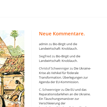
12 00 42 • E-Mail redaktion@klartexxt.com
Neue Kommentare.
admin
zu
Bio-Birgit und die
Landwirtschaft: Knoblauch.
Siegfried
zu
Bio-Birgit und die
Landwirtschaft: Knoblauch.
Christof Schwenniger
zu
Die Ukraine-
Krise als Vehikel für föderale
Transformation. Überlegungen zur
Agenda der EU-Kommission.
C. Schwenniger
zu
Die EU und das
Reparationsdarlehen an die Ukraine.
Ein Täuschungsmanöver zur
Verschleierung der