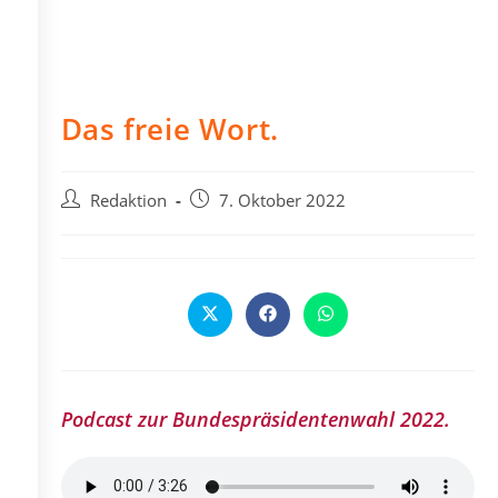
Das freie Wort.
Beitrags-
Beitrag
Redaktion
7. Oktober 2022
Autor:
veröffentlicht:
Öffnet
Öffnet
Öffnet
in
in
in
einem
einem
einem
neuen
neuen
neuen
Fenster
Fenster
Fenster
Podcast zur Bundespräsidentenwahl 2022.