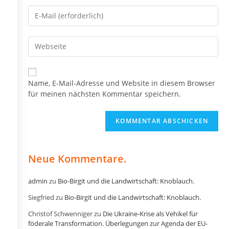
Namen
Gib
oder
deine
Benutzernamen
E-
zum
Gib
Mail-
Kommentieren
deine
Adresse
ein
Website-
zum
URL
Kommentieren
Name, E-Mail-Adresse und Website in diesem Browser
ein
ein
für meinen nächsten Kommentar speichern.
(optional)
Neue Kommentare.
admin
zu
Bio-Birgit und die Landwirtschaft: Knoblauch.
Siegfried
zu
Bio-Birgit und die Landwirtschaft: Knoblauch.
Christof Schwenniger
zu
Die Ukraine-Krise als Vehikel für
föderale Transformation. Überlegungen zur Agenda der EU-