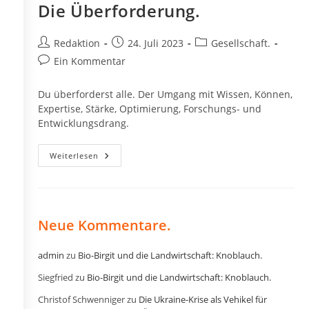
Die Überforderung.
Beitrags-
Beitrag
Beitrags-
Redaktion
24. Juli 2023
Gesellschaft.
Autor:
veröffentlicht:
Kategorie:
Beitrags-
Ein Kommentar
Kommentare:
Du überforderst alle. Der Umgang mit Wissen, Können,
Expertise, Stärke, Optimierung, Forschungs- und
Entwicklungsdrang.
Die
Weiterlesen
Überforderung.
Neue Kommentare.
admin
zu
Bio-Birgit und die Landwirtschaft: Knoblauch.
Siegfried
zu
Bio-Birgit und die Landwirtschaft: Knoblauch.
Christof Schwenniger
zu
Die Ukraine-Krise als Vehikel für